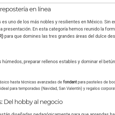
repostería en línea
es es uno de los más nobles y resilientes en México. Sin 
 la presentación. En esta categoría hemos reunido la for
R)
para que domines las tres grandes áreas del dulce des
 húmedos, preparar rellenos estables y dominar el betún,
básico hasta técnicas avanzadas de
fondant
para pasteles de bod
ideal para temporadas (Navidad, San Valentín) y regalos corpora
s: Del hobby al negocio
 están diseñadas pedagógicamente para que aprendas haci