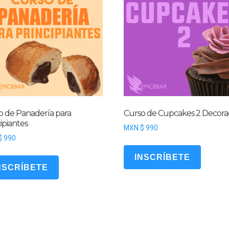
o de Panadería para
Curso de Cupcakes 2 Decora
ipiantes
MXN $
990
$
990
INSCRÍBETE
NSCRÍBETE