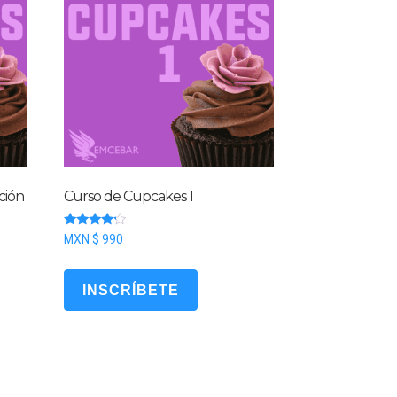
ción
Curso de Cupcakes 1
Valorado
MXN $
990
con
4.00
de 5
INSCRÍBETE