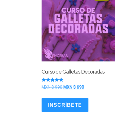
Curso de Galletas Decoradas
Valorado
El
El
MXN $
990
MXN $
690
con
precio
precio
5.00
de 5
original
actual
INSCRÍBETE
era:
es:
MXN
MXN
$ 990.
$ 690.