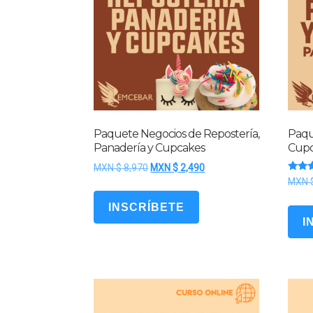
bajo
Paquete Negocios de Repostería,
Paqu
Panadería y Cupcakes
Cupc
El
El
MXN $
8,970
MXN $
2,490
Valor
precio
precio
MXN 
con
original
actual
4.50
de 5
INSCRÍBETE
era:
es:
I
MXN
MXN
$ 8,970.
$ 2,490.