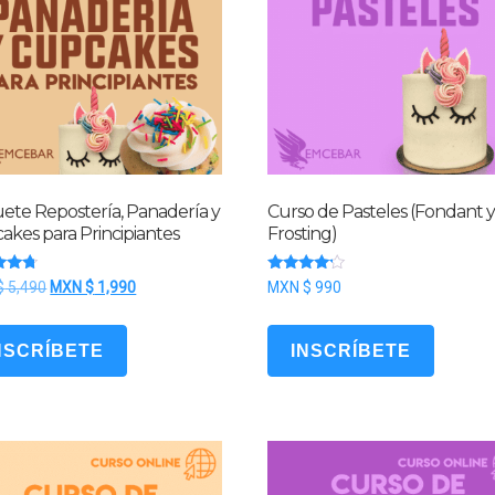
ete Repostería, Panadería y
Curso de Pasteles (Fondant 
akes para Principiantes
Frosting)
ado
Valorado
El
El
$
5,490
MXN $
1,990
MXN $
990
con
precio
precio
4.00
de 5
original
actual
NSCRÍBETE
INSCRÍBETE
era:
es:
MXN
MXN
$ 5,490.
$ 1,990.